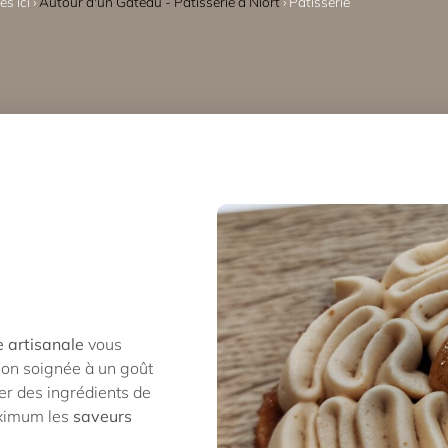
s ici ›
Autour d'un Gâteau - Pâtisserie à Niort
›
Pâtisserie
e artisanale
vous
tion soignée à un goût
er des ingrédients de
aximum les
saveurs