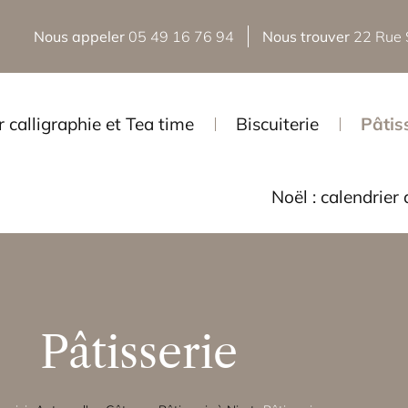
Nous appeler
05 49 16 76 94
Nous trouver
22 Rue 
r calligraphie et Tea time
Biscuiterie
Pâtis
Noël : calendrier 
Pâtisserie