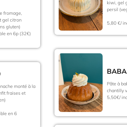
kiwi, gel
persil (ve
se fromage,
 gel citron
5,80 €/ in
ns gluten)
ible en 6p (32€)
BABA
0
Pâte à ba
ganache monté à la
chantilly 
fit fraises et
5,50€/ in
en)
ible en 6