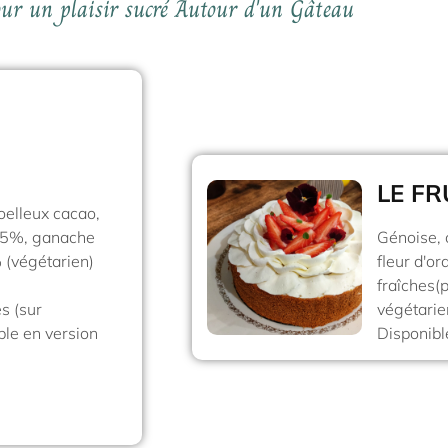
ur un plaisir sucré Autour d'un Gâteau
LE FR
oelleux cacao,
65%, ganache
Génoise, 
 (végétarien)
fleur d'or
fraîches(p
s (sur
végétarie
le en version
Disponib