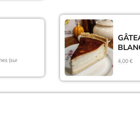
GÂTE
BLAN
nes (sur
4,00 €