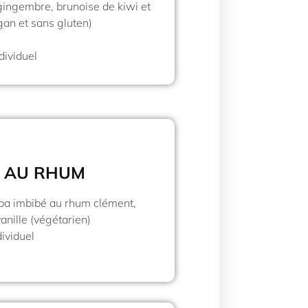
 gingembre, brunoise de kiwi et
gan et sans gluten)
dividuel
 AU RHUM
ba imbibé au rhum clément,
vanille (végétarien)
dividuel