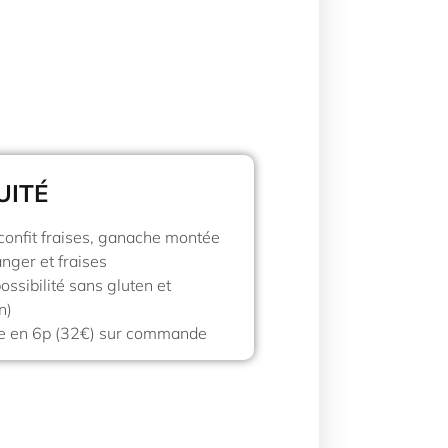
UITÉ
confit fraises, ganache montée
anger et fraises
ossibilité sans gluten et
n)
le en 6p (32€) sur commande