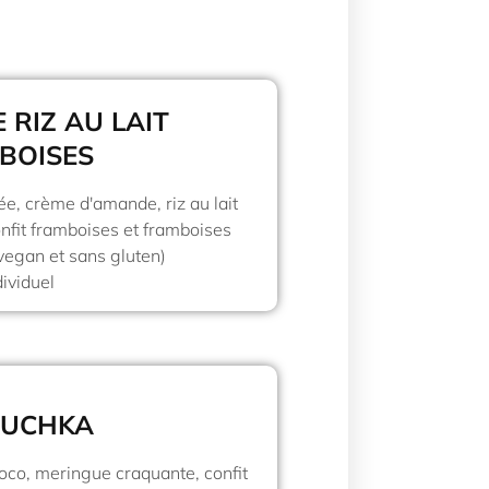
 RIZ AU LAIT
BOISES
ée, crème d'amande, riz au lait
onfit framboises et framboises
(vegan et sans gluten)
dividuel
OUCHKA
co, meringue craquante, confit