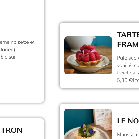
TARTE
rème noisette et
FRAM
tarien)
ible sur
Pâte sucr
vanillé, c
fraîches 
5,80 €/in
LE N
ITRON
Mousse co