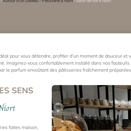
 ›
Autour d'un Gâteau - Pâtisserie à Niort
›
Salon de thé à Niort
t idéal pour vous détendre, profiter d’un moment de douceur et 
hé. Imaginez-vous confortablement installé dans nos fauteuils
ar le parfum envoûtant des pâtisseries fraîchement préparées, 
ES SENS
Niort
ries faites maison,