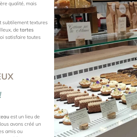
ère qualité, mais
t subtilement textures
leux, de
tartes
i satisfaire toutes
EUX
!
teau
est un lieu de
Nous avons créé un
es amis ou